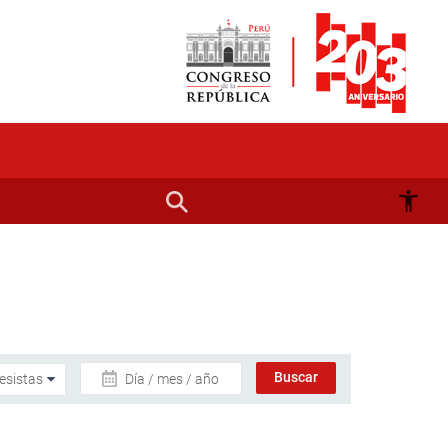
Día / mes / año