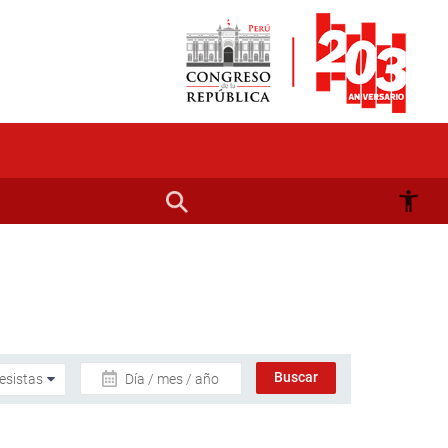
Día / mes / año