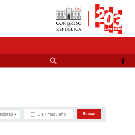
Día / mes / año