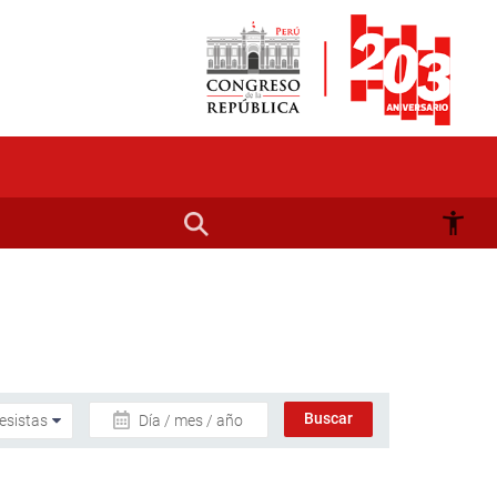
Día / mes / año