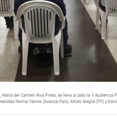
, María del Carmen Alva Prieto, se lleva a cabo la V Audiencia 
resistas Norma Yarrow (Avanza País), Arturo Alegría (FP) y Karo