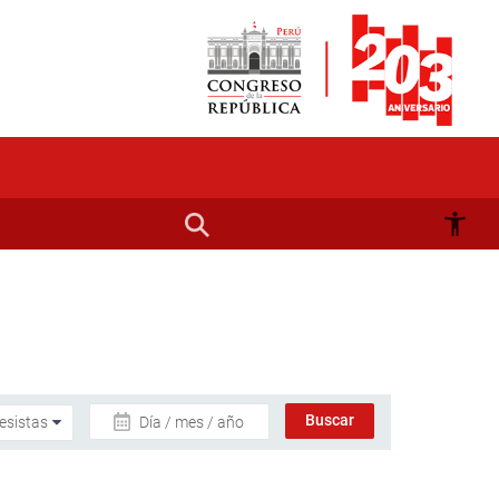
Día / mes / año