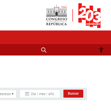
Día / mes / año