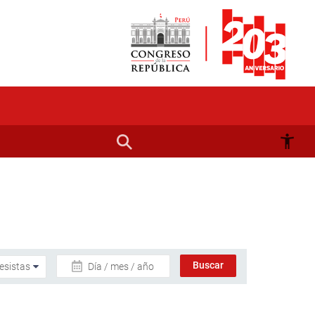
Día / mes / año