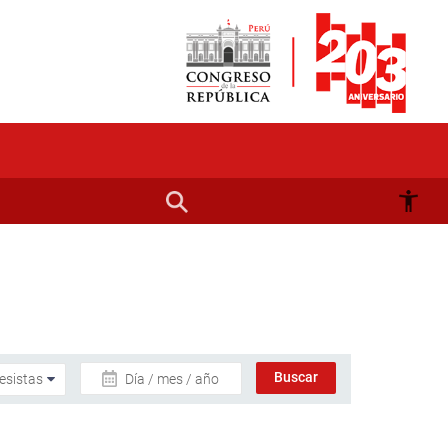
Día / mes / año