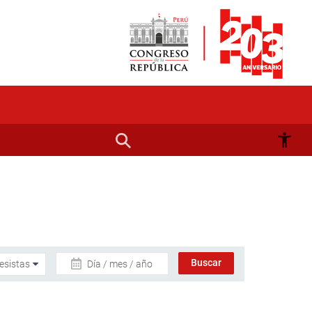
Día / mes / año