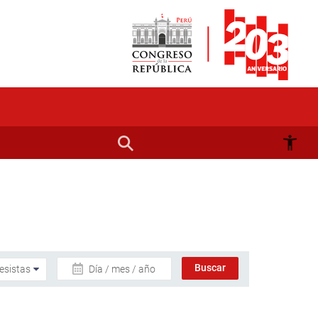
Día / mes / año