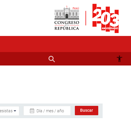
Día / mes / año