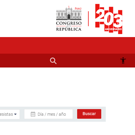
Día / mes / año