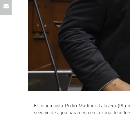
El congresista Pedro Martínez Talavera (PL) i
servicio de agua para riego en la zona de influ