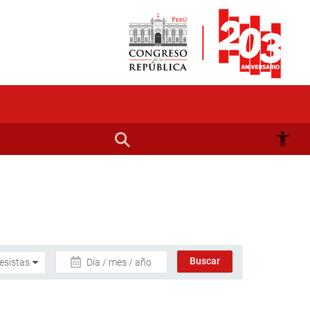
Día / mes / año