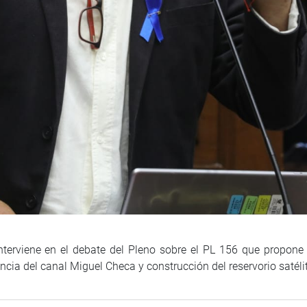
nterviene en el debate del Pleno sobre el PL 156 que propone 
encia del canal Miguel Checa y construcción del reservorio satéli