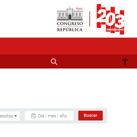
Día / mes / año