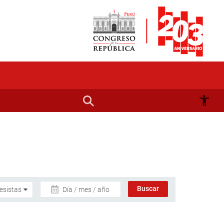
Día / mes / año