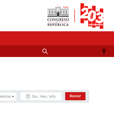
Día / mes / año