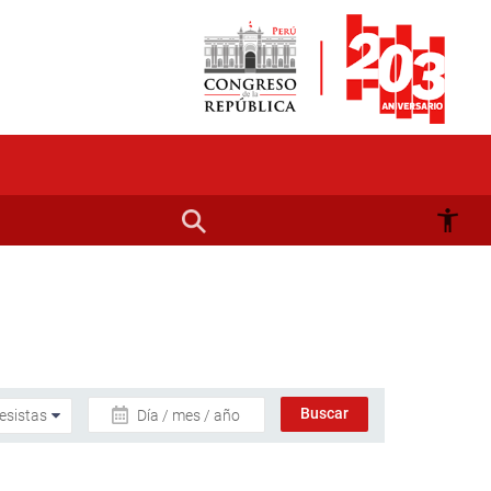
Día / mes / año