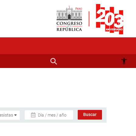
Día / mes / año