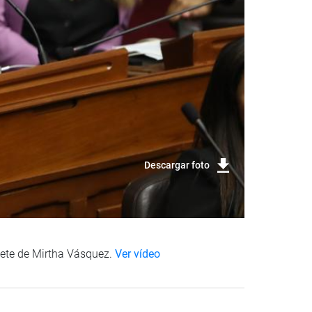
Descargar foto
inete de Mirtha Vásquez.
Ver vídeo