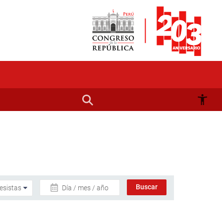
Día / mes / año