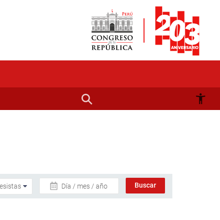
Día / mes / año