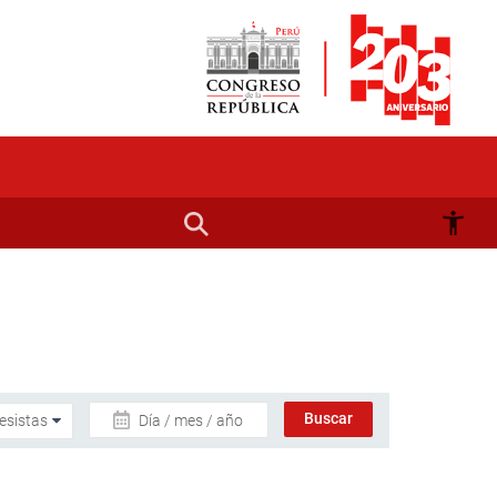
Día / mes / año