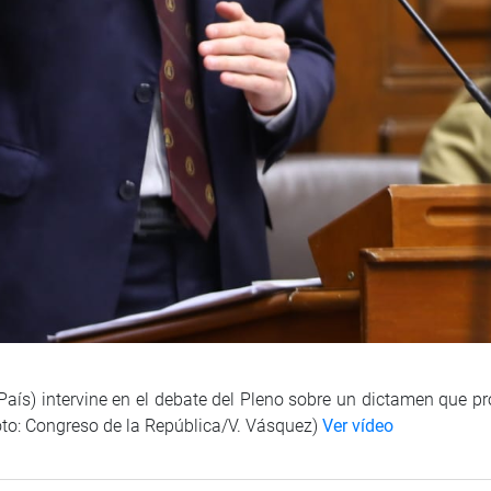
País) intervine en el debate del Pleno sobre un dictamen que pr
oto: Congreso de la República/V. Vásquez)
Ver vídeo