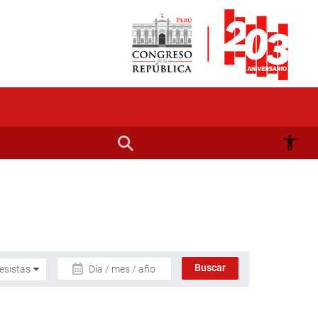
Día / mes / año