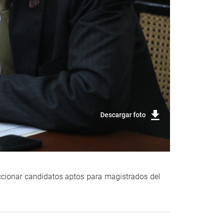
Descargar foto
eccionar candidatos aptos para magistrados del