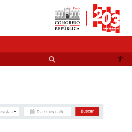
Día / mes / año