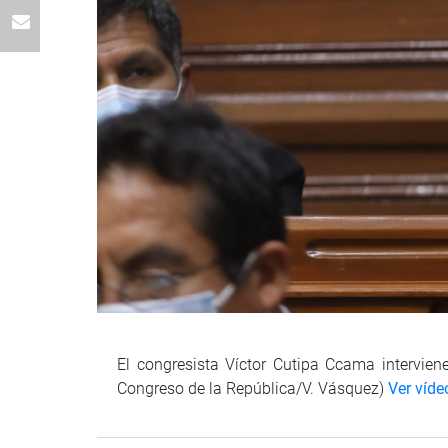
El congresista Víctor Cutipa Ccama interviene
Congreso de la República/V. Vásquez)
Ver víde