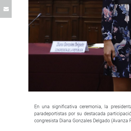
En una significativa ceremonia, la presiden
paradeportistas por su destacada participac
congresista Diana Gonzales Delgado (Avanza P