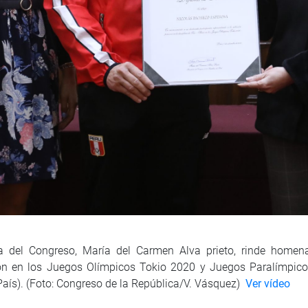
ta del Congreso, María del Carmen Alva prieto, rinde homen
ión en los Juegos Olímpicos Tokio 2020 y Juegos Paralímpicos
aís). (Foto: Congreso de la República/V. Vásquez)
Ver vídeo