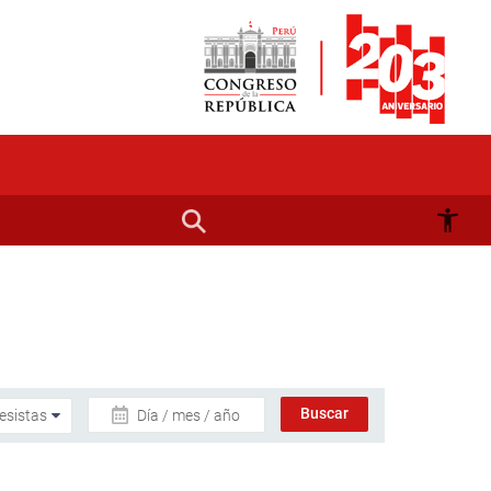
Día / mes / año