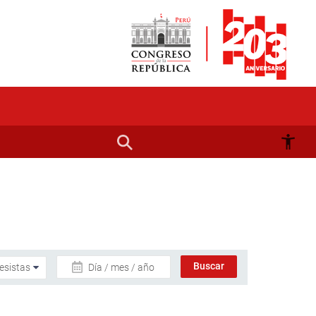
Día / mes / año