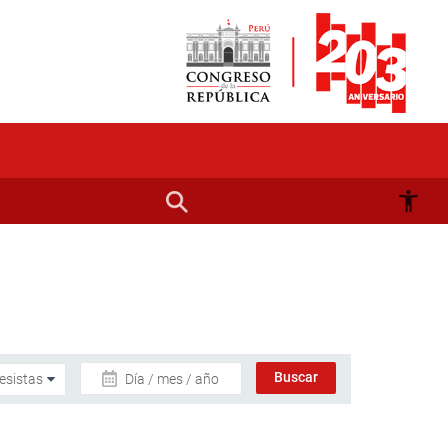
Día / mes / año