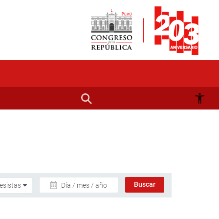
Día / mes / año