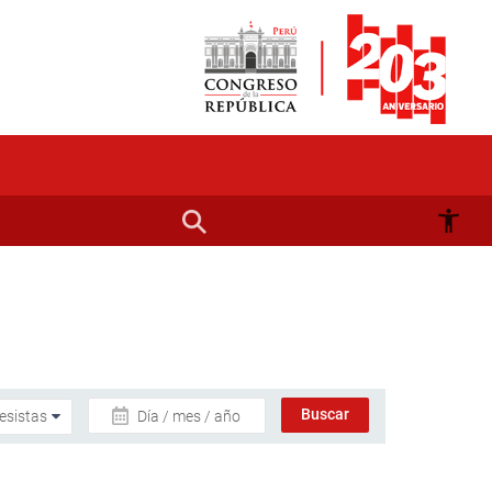
Día / mes / año