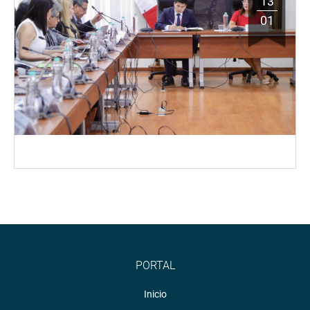
13
01
PORTAL
Inicio