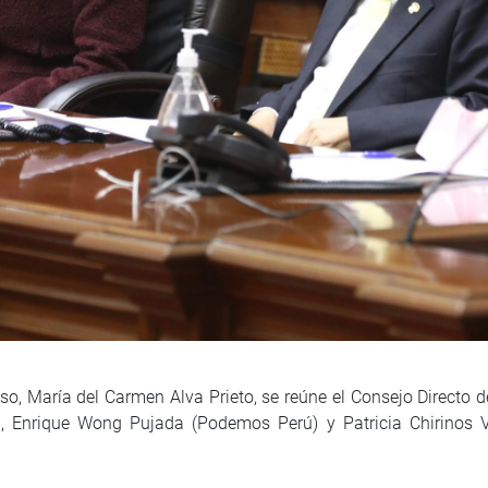
so, María del Carmen Alva Prieto, se reúne el Consejo Directo 
, Enrique Wong Pujada (Podemos Perú) y Patricia Chirinos V