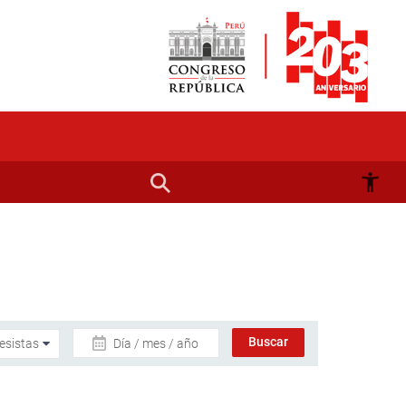
Día / mes / año