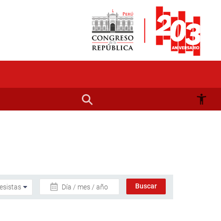
Día / mes / año