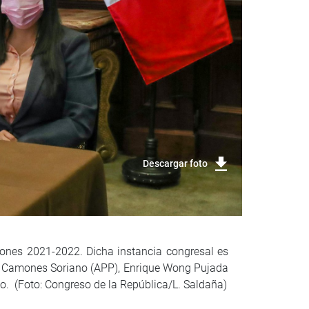
Descargar foto
siones 2021-2022. Dicha instancia congresal es
ady Camones Soriano (APP), Enrique Wong Pujada
o. (Foto: Congreso de la República/L. Saldaña)