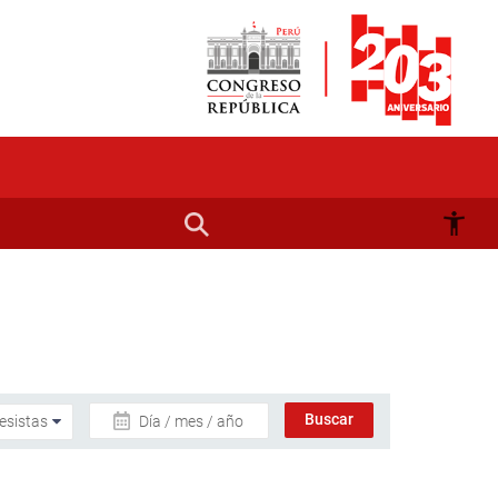
Día / mes / año