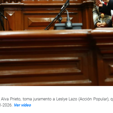
Alva Prieto, toma juramento a Leslye Lazo (Acción Popular), 
21-2026.
Ver vídeo