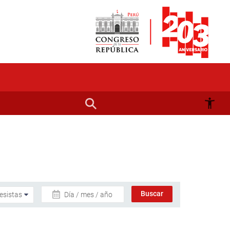
Día / mes / año