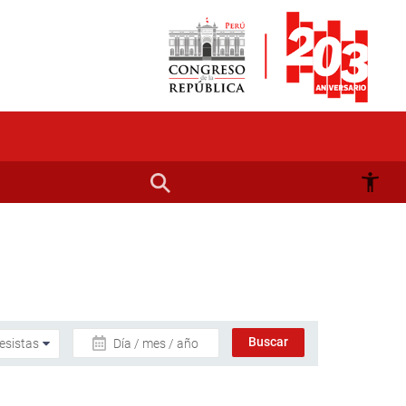
Día / mes / año