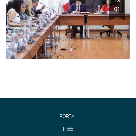
13
01
PORTAL
Inicio