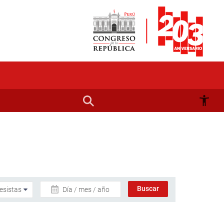
Día / mes / año