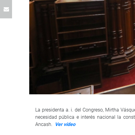
La presidenta a. i. del Congreso, Mirtha Vásq
necesidad pública e interés nacional la cons
Ancash.
Ver vídeo