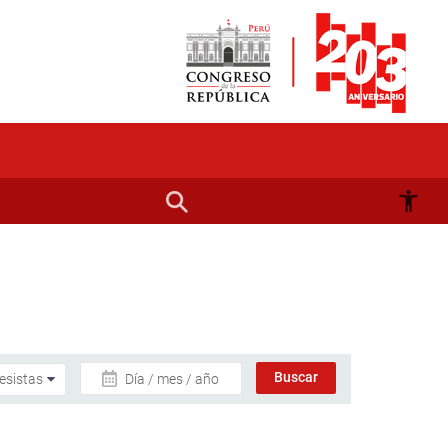
Día / mes / año