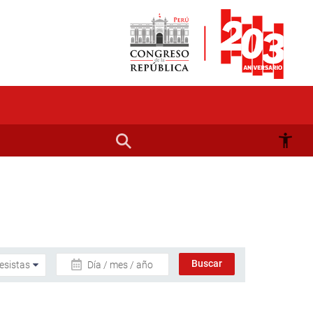
Día / mes / año