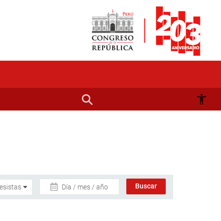
Día / mes / año