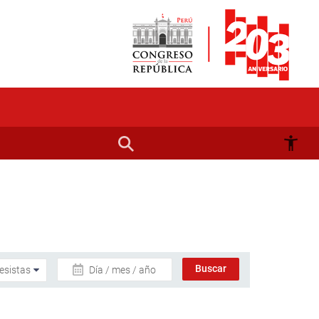
Día / mes / año