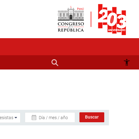
Día / mes / año