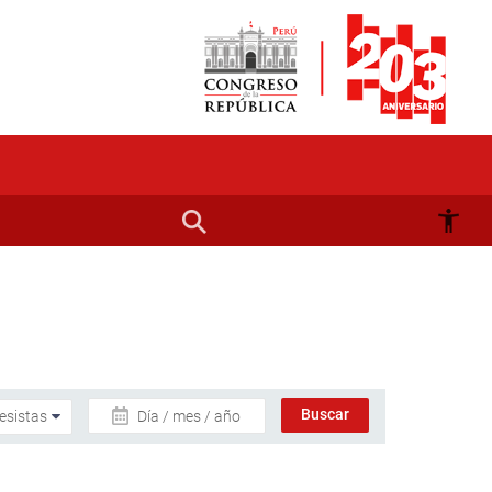
Día / mes / año