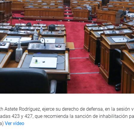
h Astete Rodríguez, ejerce su derecho de defensa, en la sesión vi
das 423 y 427, que recomienda la sanción de inhabilitación para
ña)
Ver vídeo