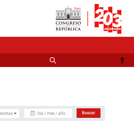
Día / mes / año