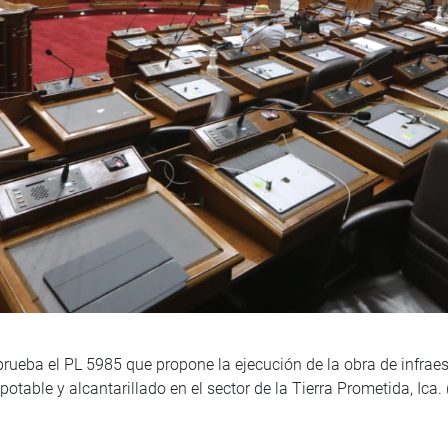
aprueba el PL 5985 que propone la ejecución de la obra de infr
potable y alcantarillado en el sector de la Tierra Prometida, Ica