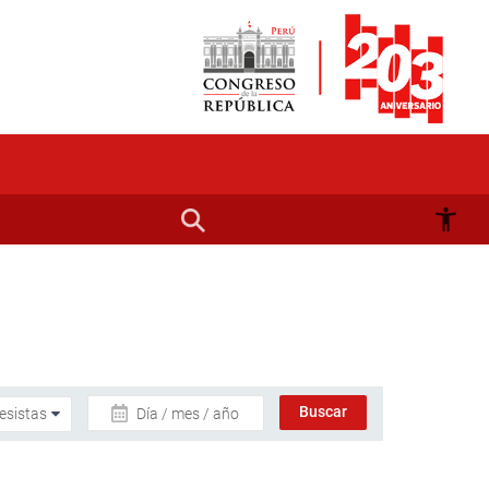
Día / mes / año