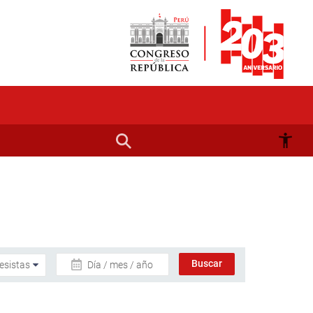
Día / mes / año