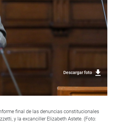
Descargar foto
nforme final de las denuncias constitucionales
tti, y la excanciller Elizabeth Astete. (Foto: