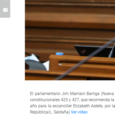
El parlamentario Jim Mamani Barriga (Nueva C
constitucionales 423 y 427, que recomienda la i
año para la excanciller Elizabeth Astete, por 
República/L. Saldaña)
Ver vídeo