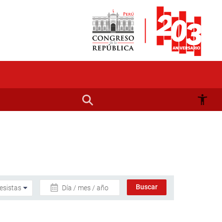
Día / mes / año