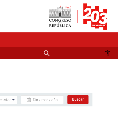
Día / mes / año