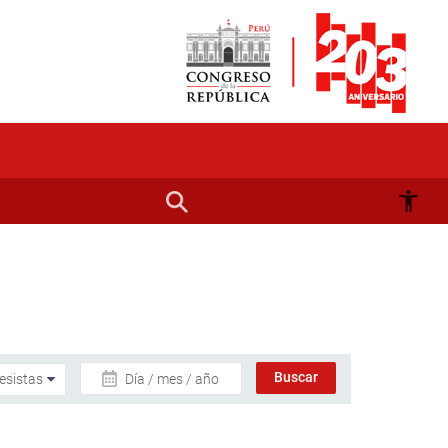
Día / mes / año