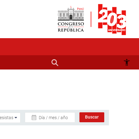
Día / mes / año