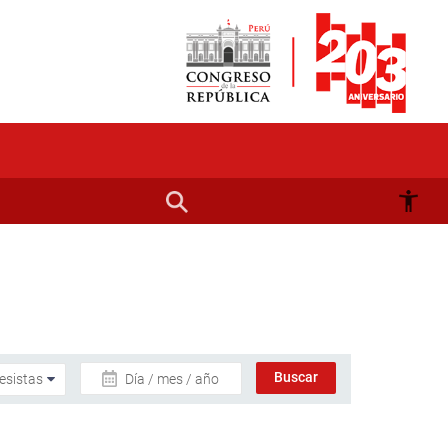
Día / mes / año